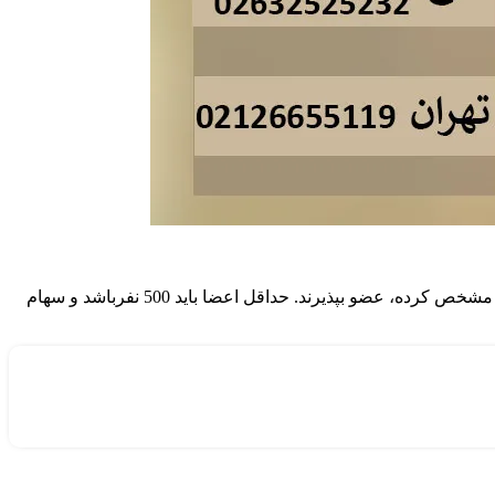
عضویت در شرکت تعاونی عضویت در شرکت های تعاونی عام برای عموم مردم آزاد بوده و می توانند بر حسب نوع تعاونی که وزارت تعاون مشخص کرده، عضو بپذیرند. حداقل اعضا باید 500 نفرباشد و سهام